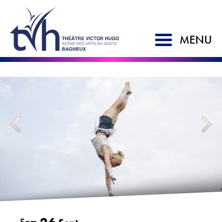
MENU
ACCUEIL
SAISON 2026-2027
LE TVH
Historique
Soutien à la création
L'équipe
Partenaires
Artistes associés