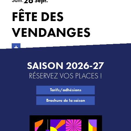
26
Sam.
Sept.
FÊTE DES
ACTIONS CULTURELLES
Les actions de la saison
VENDANGES
Pratique du théâtre, mime et geste
Les actions passées
SAISON 2026-27
CINÉMA
RÉSERVEZ VOS PLACES !
Programmation
Tarifs/adhésions
INFOS+
Brochure de la saison
Tarifs
Réservation
Contacts / Accès