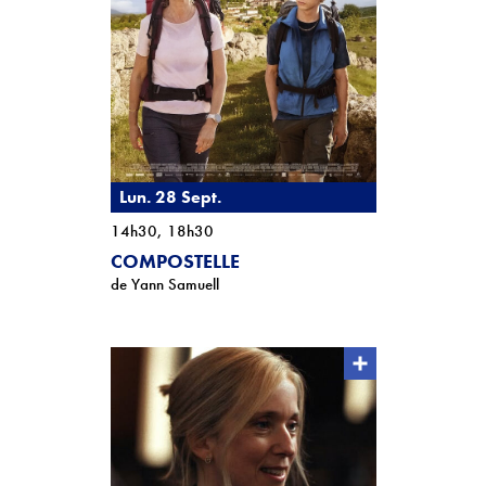
ACTIONS CULTURELLES
Les actions de la saison
Pratique du théâtre, mime et geste
Les actions passées
Lun. 28 Sept.
14h30, 18h30
CINÉMA
COMPOSTELLE
Programmation
de Yann Samuell
INFOS+
Tarifs
Réservation
Contacts / Accès