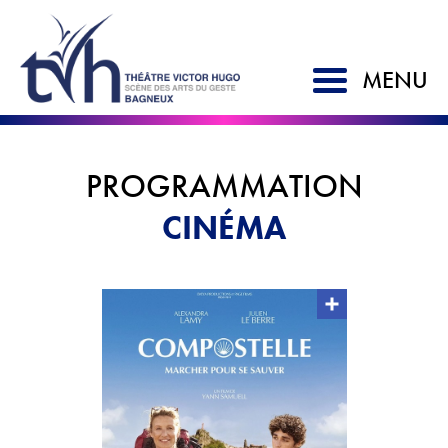
MENU
ACCUEIL
PROGRAMMATION
SAISON 2026-2027
CINÉMA
LE TVH
Historique
Soutien à la création
L'équipe
Partenaires
Artistes associés