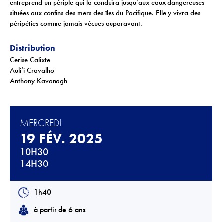
entreprend un périple qui la conduira jusqu’aux eaux dangereuses
Téléchargements
situées aux confins des mers des îles du Pacifique. Elle y vivra des
péripéties comme jamais vécues auparavant.
Lettre d'info
Distribution
Cerise Calixte
Auli’i Cravalho
Anthony Kavanagh
MERCREDI
19 FÉV. 2025
10H30
14H30
1h40
à partir de 6 ans