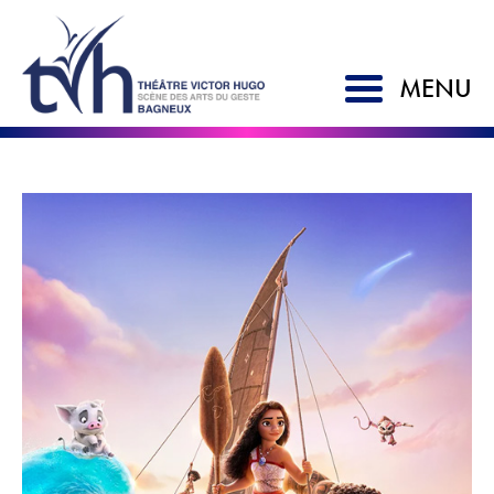
MENU
ACCUEIL
SAISON 2026-2027
LE TVH
Historique
Soutien à la création
L'équipe
Partenaires
Artistes associés