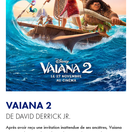
ACTIONS CULTURELLES
Les actions de la saison
Pratique du théâtre, mime et geste
Les actions passées
CINÉMA
Programmation
INFOS+
VAIANA 2
Tarifs
DE DAVID DERRICK JR.
Réservation
Contacts / Accès
Après avoir reçu une invitation inattendue de ses ancêtres, Vaiana