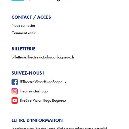
CONTACT / ACCÈS
Nous contacter
Comment venir
BILLETTERIE
billetterie.theatrevictorhugo-bagneux.fr
SUIVEZ-NOUS !
@TheatreVictorHugoBagneux
theatrevictorhugo
Theâtre Victor Hugo Bagneux
LETTRE D'INFORMATION
Inscrivez-vous à notre lettre d'info pour suivre notre actualité.