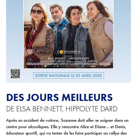
ACTIONS CULTURELLES
Les actions de la saison
Pratique du théâtre, mime et geste
Les actions passées
CINÉMA
Programmation
DES JOURS MEILLEURS
INFOS+
DE ELSA BENNETT, HIPPOLYTE DARD
Tarifs
Après un accident de voiture, Suzanne doit aller se soigner dans un
Réservation
centre pour alcooliques. Elle y rencontre Alice et Diane… et Denis,
Contacts / Accès
éducateur sportif, qui va tenter de les faire participer au rallye des