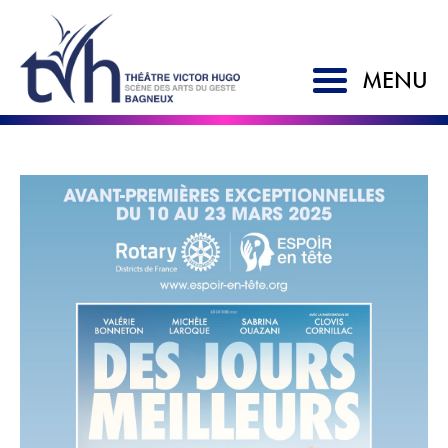
MENU
ACCUEIL
SAISON 2026-2027
LE TVH
Historique
Soutien à la création
L'équipe
Partenaires
Artistes associés