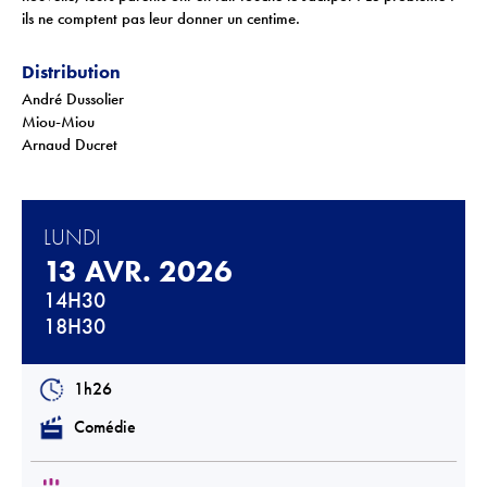
Téléchargements
ils ne comptent pas leur donner un centime.
Lettre d'info
Distribution
André Dussolier
Miou-Miou
Arnaud Ducret
LUNDI
13 AVR. 2026
14H30
18H30
1h26
Comédie