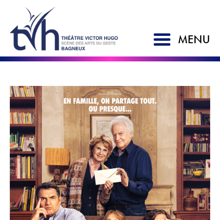
MENU
ACCUEIL
SAISON 2026-2027
LE TVH
Historique
Soutien à la création
L'équipe
Partenaires
Artistes associés