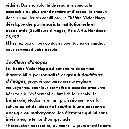
réduite. Dans sa volonté de rendre le spectacle
accessible au plus grand nombre et d’accueillir chacun
ACTIONS CULTURELLES
dans les meilleures conditions, le Théâtre Victor Hugo
développe des
partenariats institutionnels et
Les actions de la saison
associatifs
(Souffleurs d'images, Pôle Art & Handicap
Pratique du théâtre, mime et geste
78/92).
N'hésitez pas à nous contacter pour toutes demandes,
Les actions passées
nous sommes à votre écoute.
CINÉMA
Souffleurs d'Images
Le Théâtre Victor Hugo est partenaire du service
Programmation
d’accessibilité
personnalisé et gratuit
Souffleurs
d'Images
,
proposé aux personnes aveugles et
malvoyantes, pour leur permettre d’accéder avec un·e
INFOS+
bénévole à l’événement culturel de leur choix. Le
bénévole,
étudiant·e en art, professionnel·le de la
Tarifs
culture ou artiste,
décrit et souffle à une personne
aveugle ou malvoyante, les éléments qui lui sont
Réservation
invisibles,
le temps d’un spectacle.
Contacts / Accès
·
Réservation nécessaire, au moins 15 jours avant la date