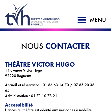
MENU
ACCUEIL
CONTACTER
NOUS
SAISON 2026-2027
THÉÂTRE VICTOR HUGO
LE TVH
14 avenue Victor Hugo
Historique
92220 Bagneux
Soutien à la création
Accueil et réservation : 01 86 63 14 70 / 07 85 90 38
65
L'équipe
Administration : 01 71 10 73 21
Partenaires
Accessibilité
Artistes associés
L’accès au théâtre est adapté aux personnes à mobilité