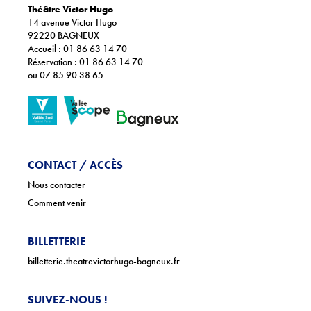
MARTO, biennale internationale Mars à l’Ouest, Pivo – Pôle
Théâtre Victor Hugo
itinérant en Val d’Oise, Théâtre aux mains nues, Théâtre Halle
14 avenue Victor Hugo
Roublot Aides à la résidence : Au bout du plongeoir, Tizé ; Théâtre
92220 BAGNEUX
du Cercle, Rennes
Accueil : 01 86 63 14 70
Remerciements
Simon T. Rann, Le Volume – Vern-sur-Seiche
Réservation : 01 86 63 14 70
Soutiens
Ministère de la Culture pour l’aide au compagnonnage
ou 07 85 90 38 65
plateau et Rennes Métropole pour l’aide à la résidence
intercommunale
CONTACT / ACCÈS
Nous contacter
Comment venir
BILLETTERIE
billetterie.theatrevictorhugo-bagneux.fr
SUIVEZ-NOUS !