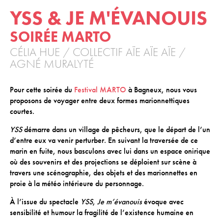
YSS & JE M'ÉVANOUIS
ACTIONS CULTURELLES
SOIRÉE MARTO
Les actions de la saison
CÉLIA HUE / COLLECTIF AÏE AÏE AÏE /
Pratique du théâtre, mime et geste
AGNÉ MURALYTÉ
Les actions passées
Pour cette soirée du
Festival MARTO
à Bagneux, nous vous
proposons de voyager entre deux formes marionnettiques
CINÉMA
courtes.
Programmation
YSS
démarre dans un village de pêcheurs, que le départ de l’un
d’entre eux va venir perturber. En suivant la traversée de ce
marin en fuite, nous basculons avec lui dans un espace onirique
INFOS+
où des souvenirs et des projections se déploient sur scène à
travers une scénographie, des objets et des marionnettes en
Tarifs
proie à la météo intérieure du personnage.
Réservation
À l’issue du spectacle
YSS
,
Je m’évanouis
évoque avec
Contacts / Accès
sensibilité et humour la fragilité de l’existence humaine en