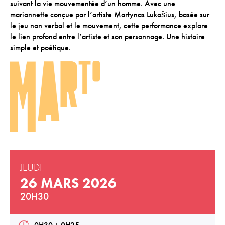
suivant la vie mouvementée d’un homme. Avec une
Téléchargements
marionnette conçue par l’artiste Martynas Lukošius, basée sur
Lettre d'info
le jeu non verbal et le mouvement, cette performance explore
le lien profond entre l’artiste et son personnage. Une histoire
simple et poétique.
JEUDI
26 MARS 2026
20H30