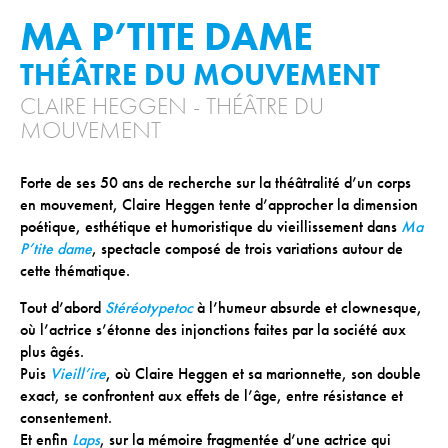
MA P’TITE DAME
ACTIONS CULTURELLES
THÉÂTRE DU MOUVEMENT
Les actions de la saison
CLAIRE HEGGEN - THÉÂTRE DU
Pratique du théâtre, mime et geste
MOUVEMENT
Les actions passées
Forte de ses 50 ans de recherche sur la théâtralité d’un corps
en mouvement, Claire Heggen tente d’approcher la dimension
CINÉMA
poétique, esthétique et humoristique du vieillissement dans
Ma
P’tite dame
, spectacle composé de trois variations autour de
Programmation
cette thématique.
Tout d’abord
Stéréotypetoc
à l’humeur absurde et clownesque,
INFOS+
où l’actrice s’étonne des injonctions faites par la société aux
plus âgés.
Tarifs
Puis
Vieill’ire
, où Claire Heggen et sa marionnette, son double
Réservation
exact, se confrontent aux effets de l’âge, entre résistance et
consentement.
Contacts / Accès
Et enfin
Laps
, sur la mémoire fragmentée d’une actrice qui