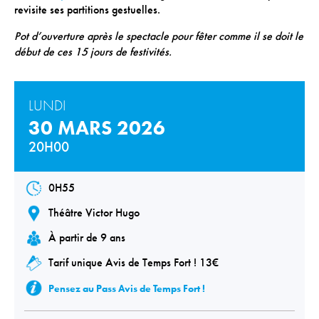
revisite ses partitions gestuelles.
Téléchargements
Lettre d'info
Pot d’ouverture
après le spectacle
pour fêter comme il se doit le
début de ces 15 jours de festivités
.
LUNDI
30 MARS 2026
20H00
0H55
Théâtre Victor Hugo
À partir de 9 ans
Tarif unique Avis de Temps Fort ! 13€
Pensez au Pass Avis de Temps Fort !