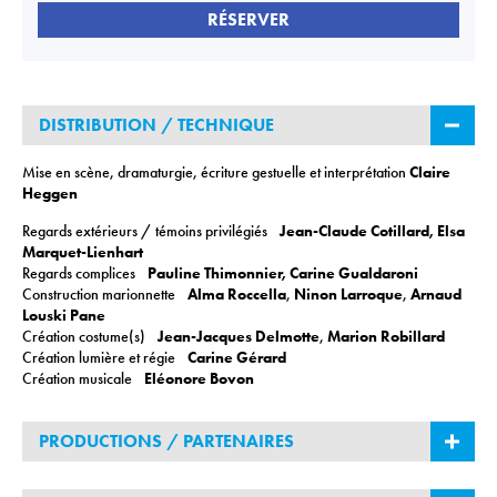
RÉSERVER
DISTRIBUTION / TECHNIQUE
Mise en scène, dramaturgie, écriture gestuelle et interprétation
Claire
Heggen
Regards extérieurs / témoins privilégiés
Jean-Claude Cotillard,
Elsa
Marquet-Lienhart
Regards complices
Pauline Thimonnier,
Carine Gualdaroni
Construction marionnette
Alma Roccella
,
Ninon Larroque
,
Arnaud
Louski Pane
Création costume(s)
Jean-Jacques Delmotte
,
Marion Robillard
Création lumière et régie
Carine Gérard
Création musicale
Eléonore Bovon
PRODUCTIONS / PARTENAIRES