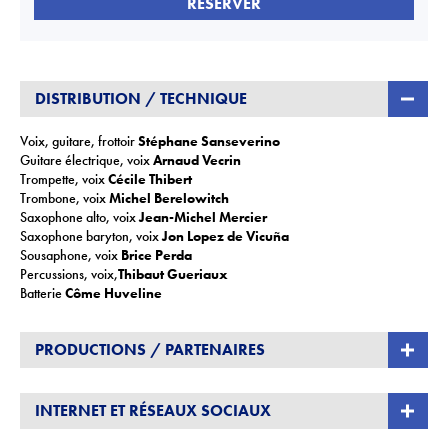
RÉSERVER
DISTRIBUTION / TECHNIQUE
Voix, guitare, frottoir
Stéphane Sanseverino
Guitare électrique, voix
Arnaud Vecrin
Trompette, voix
Cécile Thibert
Trombone, voix
Michel Berelowitch
Saxophone alto, voix
Jean-Michel Mercier
Saxophone baryton, voix
Jon Lopez de Vicuña
Sousaphone, voix
Brice Perda
Percussions, voix,
Thibaut Gueriaux
Batterie
Côme Huveline
PRODUCTIONS / PARTENAIRES
Production
Show Da Prod
INTERNET ET RÉSEAUX SOCIAUX
@SanseverinoOfficiel