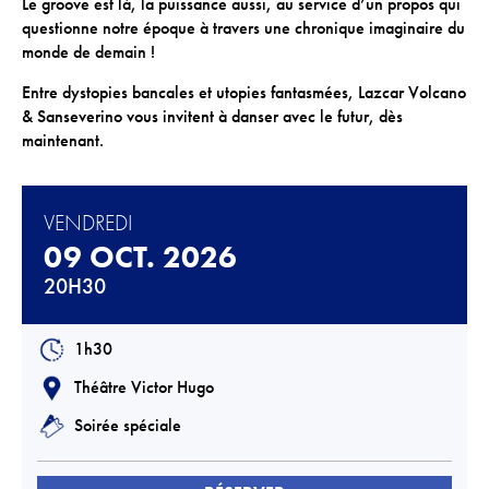
Le groove est là, la puissance aussi, au service d’un propos qui
Téléchargements
questionne notre époque à travers une chronique imaginaire du
monde de demain !
Lettre d'info
Entre dystopies bancales et utopies fantasmées, Lazcar Volcano
& Sanseverino vous invitent à danser avec le futur, dès
maintenant.
VENDREDI
09 OCT. 2026
20H30
1h30
Théâtre Victor Hugo
Soirée spéciale