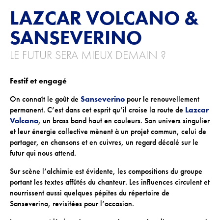
LAZCAR VOLCANO &
ACTIONS CULTURELLES
SANSEVERINO
Les actions de la saison
LE FUTUR SERA MIEUX DEMAIN ?
Pratique du théâtre, mime et geste
Les actions passées
Festif et engagé
On connaît le goût de
Sanseverino
pour le renouvellement
CINÉMA
permanent. C’est dans cet esprit qu’il croise la route de
Lazcar
Volcano
, un brass band haut en couleurs. Son univers singulier
Programmation
et leur énergie collective mènent à un projet commun, celui de
partager, en chansons et en cuivres, un regard décalé sur le
futur qui nous attend.
INFOS+
Sur scène l’alchimie est évidente, les compositions du groupe
Tarifs
portant les textes affûtés du chanteur. Les influences circulent et
nourrissent aussi quelques pépites du répertoire de
Réservation
Sanseverino, revisitées pour l’occasion.
Contacts / Accès