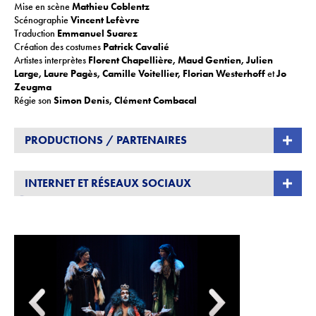
Mise en scène
Mathieu Coblentz
Scénographie
Vincent Lefèvre
Traduction
Emmanuel Suarez
Création des costumes
Patrick Cavalié
Artistes interprètes
Florent Chapellière, Maud Gentien, Julien
Large, Laure Pagès, Camille Voitellier, Florian Westerhoff
et
Jo
Zeugma
Régie son
Simon Denis, Clément Combacal
PRODUCTIONS / PARTENAIRES
Production
Cie Théâtre Amer
INTERNET ET RÉSEAUX SOCIAUX
Coproduction
Théâtre National Populaire
, Villeurbanne ;
EMC
, Saint-
Michel-sur-Orge ;
L’Archipel
, Pôle d’action culturelle de la ville de
www.theatreamer.fr
Fouesnant/Scène de territoire pour le Théâtre de Fouesnant-les Glénan ;
Maison du Théâtre
, Brest ;
Centre culturel de Fougères
agglomération
;
Théâtre du Champ au Roy
– Scène conventionnée
d’intérêt national mention art et création pour le théâtre, Guingamp.
Avec le soutien de l’
ADAMI