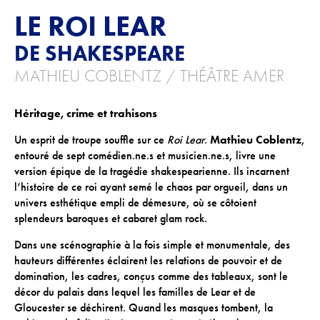
LE ROI LEAR
ACTIONS CULTURELLES
DE SHAKESPEARE
Les actions de la saison
MATHIEU COBLENTZ / THÉÂTRE AMER
Pratique du théâtre, mime et geste
Héritage, crime et trahisons
Les actions passées
Un esprit de troupe souffle sur ce
Roi Lear
.
Mathieu Coblentz
,
CINÉMA
entouré de sept comédien.ne.s et musicien.ne.s, livre une
version épique de la tragédie shakespearienne. Ils incarnent
Programmation
l’histoire de ce roi ayant semé le chaos par orgueil, dans un
univers esthétique empli de démesure, où se côtoient
splendeurs baroques et cabaret glam rock.
INFOS+
Dans une scénographie à la fois simple et monumentale, des
Tarifs
hauteurs différentes éclairent les relations de pouvoir et de
domination, les cadres, conçus comme des tableaux, sont le
Réservation
décor du palais dans lequel les familles de Lear et de
Contacts / Accès
Gloucester se déchirent. Quand les masques tombent, la