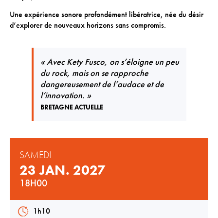
Téléchargements
Une expérience sonore profondément libératrice, née du désir
Lettre d'info
d’explorer de nouveaux horizons sans compromis.
« Avec Kety Fusco, on s’éloigne un peu
du rock, mais on se rapproche
dangereusement de l’audace et de
l’innovation. »
BRETAGNE ACTUELLE
SAMEDI
23 JAN. 2027
18H00
1h10