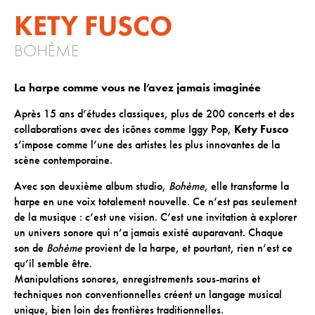
KETY FUSCO
ACTIONS CULTURELLES
BOHÈME
Les actions de la saison
La harpe comme vous ne l’avez jamais imaginée
Pratique du théâtre, mime et geste
Les actions passées
Après 15 ans d’études classiques, plus de 200 concerts et des
collaborations avec des icônes comme Iggy Pop,
Kety Fusco
s’impose comme l’une des artistes les plus innovantes de la
CINÉMA
scène contemporaine.
Programmation
Avec son deuxième album studio,
Bohème
, elle transforme la
harpe en une voix totalement nouvelle. Ce n’est pas seulement
de la musique : c’est une vision. C’est une invitation à explorer
INFOS+
un univers sonore qui n’a jamais existé auparavant. Chaque
son de
Bohème
provient de la harpe, et pourtant, rien n’est ce
Tarifs
qu’il semble être.
Réservation
Manipulations sonores, enregistrements sous-marins et
techniques non conventionnelles créent un langage musical
Contacts / Accès
unique, bien loin des frontières traditionnelles.