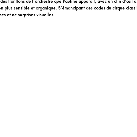
 des flonflons de l’orchestre que Pauline apparaît, avec un clin d’œil 
 en plus sensible et organique. S’émancipant des codes du cirque class
es et de surprises visuelles.