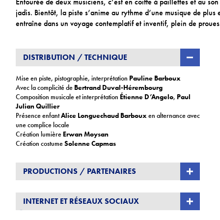
Entourée de deux musiciens, c’est en coiffe à paillettes et au son
jadis. Bientôt, la piste s’anime au rythme d’une musique de plus
entraîne dans un voyage contemplatif et inventif, plein de prouess
DISTRIBUTION / TECHNIQUE
Mise en piste, pistographie, interprétation
Pauline Barboux
Avec la complicité de
Bertrand Duval-Hérembourg
Composition musicale et interprétation
Étienne D’Angelo
,
Paul
Julian Quillier
Présence enfant
Alice Longuechaud Barboux
en alternance avec
une complice locale
Création lumière
Erwan Moysan
Création costume
Solenne Capmas
PRODUCTIONS / PARTENAIRES
Programmation partagée avec
L’Azimut
INTERNET ET RÉSEAUX SOCIAUX
www.lenvoleecirque.org