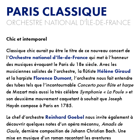
PARIS CLASSIQUE
ACTIONS CULTURELLES
ORCHESTRE NATIONAL D'ÎLE-DE-FRANCE
Les actions de la saison
Chic et intemporel
Pratique du théâtre, mime et geste
Les actions passées
Classique chic aurait pu être le titre de ce nouveau concert de
l’
Orchestre national d’Ile-de-France
qui met à l’honneur
des musiques évoquant le Paris du 18e siècle. Avec les
CINÉMA
musiciennes solistes de l’orchestre, la flûtiste
Hélène Giraud
et la harpiste
Florence Dumont
, l’orchestre nous fait entendre
Programmation
des tubes tels que l’incontournable
Concerto pour flûte et harpe
de Mozart mais aussi la très célèbre
Symphonie « La Poule »
et
son deuxième mouvement caquetant à souhait que Joseph
INFOS+
Haydn compose à Paris en 1785.
Tarifs
Le chef d’orchestre
Reinhard Goebel
nous invite également à
Réservation
découvrir quelques notes d’un opéra méconnu,
Amadis de
Gaule
, dernière composition de Johann Christian Bach. Une
Contacts / Accès
mise en musique d’un roman racontant les aventures