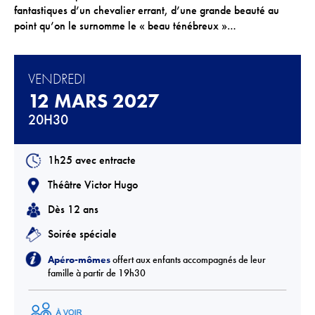
fantastiques d’un chevalier errant, d’une grande beauté au
Téléchargements
point qu’on le surnomme le « beau ténébreux »…
Lettre d'info
VENDREDI
12 MARS 2027
20H30
1h25 avec entracte
Théâtre Victor Hugo
Dès 12 ans
Soirée spéciale
Apéro-mômes
offert aux enfants accompagnés de leur
famille à partir de 19h30