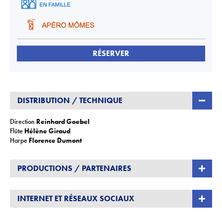
RÉSERVER
DISTRIBUTION / TECHNIQUE
Direction
Reinhard Goebel
Flûte
Hélène Giraud
Harpe
Florence Dumont
PRODUCTIONS / PARTENAIRES
L
’Orchestre national d’Île-de-France
est financé par la
Région Île-
de-France
et la
DRAC Île-de-France
INTERNET ET RÉSEAUX SOCIAUX
orchestre-ile.com