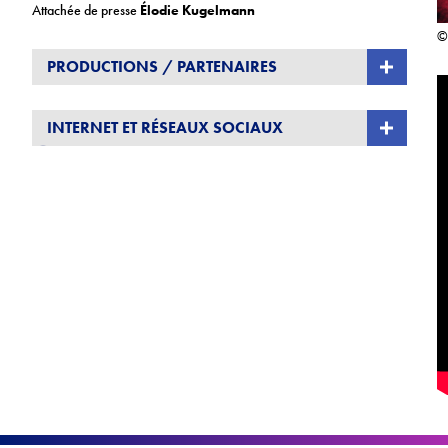
Attachée de presse
Élodie Kugelmann
© 
PRODUCTIONS / PARTENAIRES
Programmation partagée avec le
Théâtre de Châtillon
INTERNET ET RÉSEAUX SOCIAUX
in-itinere-collectif.com
@initinerecollectif
Production
In Itinere Collectif
@in_itinere_collectif
Coproduction
CNAREP l’Atelier 231
– Sotteville-lès-Rouen (76),
CNAREP Les Ateliers Frappaz
– Villeurbanne (69),
CNAREP
Chalon dans la rue
– Chalon-sur-Saône (71),
Le Tangram
–
Scène nationale d’Évreux (27),
Le PIVO
– Pôle Itinérant en Val-
d’Oise (95),
ANIMAKT
– Saulx-les-Chartreux (91),
Théâtre
Victor Hugo
– Bagneux (92),
Le Pôle
– Arts en Circulation – Le
Revest-les-Eaux (83),
Festival Terres de Parole
s en lien avec la
DSN – Scène Nationale de Dieppe (76),
La Lisière
– Bruyères-le-
Chatel (91)
Avec le soutien de
ARTCENA
– Dispositif Auteurs en Tandem avec
le CNAREP Chalon dans la rue,
L’Abattoir
– L’Atelline – Scène