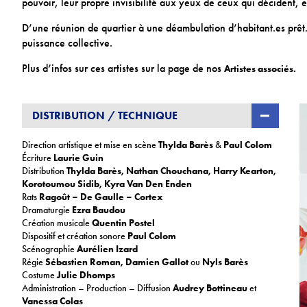
pouvoir, leur propre invisibilité aux yeux de ceux qui décident, e
D’une réunion de quartier à une déambulation d’habitant.es prêt.
puissance collective.
Plus d’infos sur ces artistes sur la page de nos
Artistes associés.
DISTRIBUTION / TECHNIQUE
Direction artistique et mise en scène
Thylda Barès
&
Paul Colom
Écriture
Laurie Guin
Distribution
Thylda Barès, Nathan Chouchana, Harry Kearton,
Korotoumou Sidib, Kyra Van Den Enden
Rats
Ragoût – De Gaulle – Cortex
Dramaturgie
Ezra Baudou
Création musicale
Quentin Postel
Dispositif et création sonore
Paul Colom
Scénographie
Aurélien Izard
Régie
Sébastien Roman, Damien Gallot
ou
Nyls Barès
Costume
Julie Dhomps
Administration – Production – Diffusion
Audrey Bottineau
et
Vanessa Colas