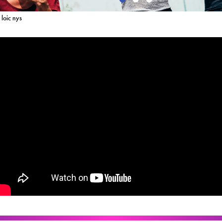
loic nys