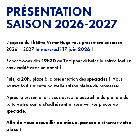
PRÉSENTATION
ACTIONS CULTURELLES
SAISON 2026-2027
Les actions de la saison
Pratique du théâtre, mime et geste
L’équipe du Théâtre Victor Hugo vous présentera sa saison
2026 – 2027
le mercredi 17 juin 2026 !
Les actions passées
Rendez-vous dès
19h30
au TVH pour débuter la soirée tout en
CINÉMA
convivialité avec un apéritif.
Puis, à
20h
, place à la présentation des spectacles ! Vous
Programmation
saurez tout sur cette nouvelle saison pleine de promesses.
Après la présentation, vous aurez la possibilité de prendre de
INFOS+
suite
votre carte d’adhérent
et réserver vos places de
spectacle.
Tarifs
Afin de vous accueillir au mieux, pensez à
votre
Réservation
réserver
place
!
Contacts / Accès