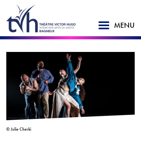
MENU
ACCUEIL
SAISON 2026-2027
LE TVH
Historique
Soutien à la création
L'équipe
Partenaires
© Julie Cherki
Artistes associés