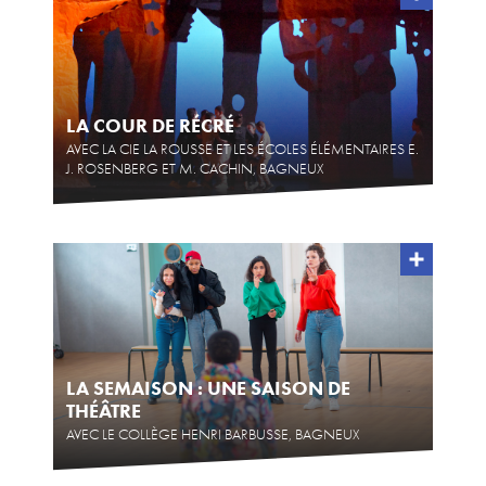
ACTIONS CULTURELLES
Les actions de la saison
LA COUR DE RÉCRÉ
Pratique du théâtre, mime et geste
AVEC LA CIE LA ROUSSE ET LES ÉCOLES ÉLÉMENTAIRES E.
J. ROSENBERG ET M. CACHIN, BAGNEUX
Les actions passées
CINÉMA
Programmation
INFOS+
LA SEMAISON : UNE SAISON DE
Tarifs
THÉÂTRE
Réservation
AVEC LE COLLÈGE HENRI BARBUSSE, BAGNEUX
Contacts / Accès