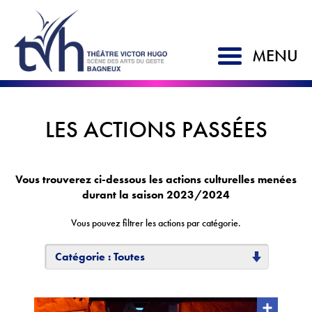
MENU
ACCUEIL
LES ACTIONS PASSÉES
SAISON 2026-2027
LE TVH
Vous trouverez ci-dessous les actions culturelles menées
durant la saison 2023/2024
Historique
Vous pouvez filtrer les actions par catégorie.
Soutien à la création
Catégorie : Toutes
L'équipe
Partenaires
Artistes associés