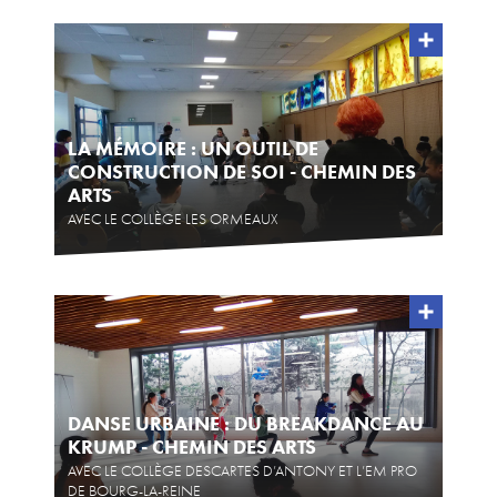
Téléchargements
Lettre d'info
LA MÉMOIRE : UN OUTIL DE
CONSTRUCTION DE SOI - CHEMIN DES
ARTS
AVEC LE COLLÈGE LES ORMEAUX
DANSE URBAINE : DU BREAKDANCE AU
KRUMP - CHEMIN DES ARTS
AVEC LE COLLÈGE DESCARTES D’ANTONY ET L’EM PRO
DE BOURG-LA-REINE