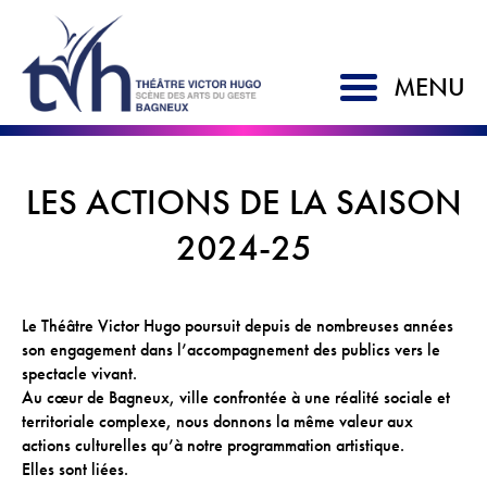
MENU
ACCUEIL
LES ACTIONS DE LA SAISON
SAISON 2026-2027
2024-25
LE TVH
Le Théâtre Victor Hugo poursuit depuis de nombreuses années
Historique
son engagement dans l’accompagnement des publics vers le
Soutien à la création
spectacle vivant.
Au cœur de Bagneux, ville confrontée à une réalité sociale et
L'équipe
territoriale complexe, nous donnons la même valeur aux
Partenaires
actions culturelles qu’à notre programmation artistique.
Elles sont liées.
Artistes associés