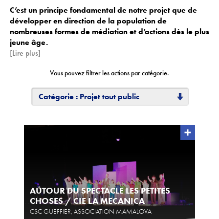
C’est un principe fondamental de notre projet que de
développer en direction de la population de
ACTIONS CULTURELLES
nombreuses formes de médiation et d’actions dès le plus
jeune âge.
Les actions de la saison
[Lire plus]
Pratique du théâtre, mime et geste
Vous pouvez filtrer les actions par catégorie.
Les actions passées
Catégorie : Projet tout public
CINÉMA
Programmation
INFOS+
Tarifs
AUTOUR DU SPECTACLE LES PETITES
Réservation
CHOSES / CIE LA MECANICA
Contacts / Accès
CSC GUEFFIER, ASSOCIATION MAMALOVA