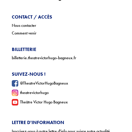
CONTACT / ACCÈS
Nous contacter
Comment venir
BILLETTERIE
billetterie.theatrevictorhugo-bagneux.fr
SUIVEZ-NOUS !
@TheatreVictorHugoBagneux
theatrevictorhugo
Theâtre Victor Hugo Bagneux
LETTRE D'INFORMATION
Inscrivez-vous à notre lettre d'info pour suivre notre actualité.