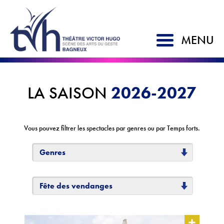
MENU
ACCUEIL
2026-2027
LA SAISON
SAISON 2026-2027
LE TVH
Vous pouvez filtrer les spectacles par genres ou par Temps forts.
Historique
Genres
Soutien à la création
L'équipe
Fête des vendanges
Partenaires
Artistes associés