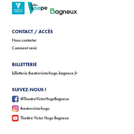
Téléchargements
Lettre d'info
CONTACT / ACCÈS
Nous contacter
Comment venir
BILLETTERIE
billetterie.theatrevictorhugo-bagneux.fr
SUIVEZ-NOUS !
@TheatreVictorHugoBagneux
theatrevictorhugo
Theâtre Victor Hugo Bagneux