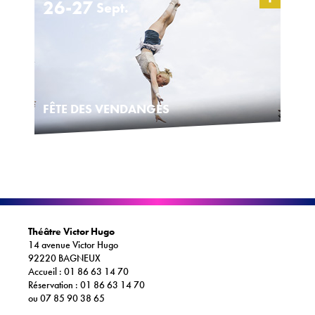
26-27
Sept.
ACTIONS CULTURELLES
Les actions de la saison
Pratique du théâtre, mime et geste
FÊTE DES VENDANGES
Les actions passées
CINÉMA
Programmation
INFOS+
Théâtre Victor Hugo
14 avenue Victor Hugo
Tarifs
92220 BAGNEUX
Accueil : 01 86 63 14 70
Réservation
Réservation : 01 86 63 14 70
ou 07 85 90 38 65
Contacts / Accès