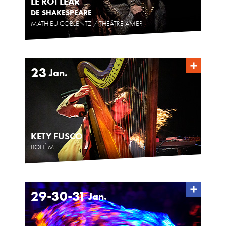
LE ROI LEAR
DE SHAKESPEARE
MATHIEU COBLENTZ / THÉÂTRE AMER
23
Jan.
KETY FUSCO
BOHÈME
29-30-31
Jan.