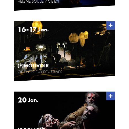
HÉLÈNE SOULIÉ / CIE EXIT
16-17
Jan.
(É)MOUVOIR
CIE ENTRE EUX DEUX RIVES
20
Jan.