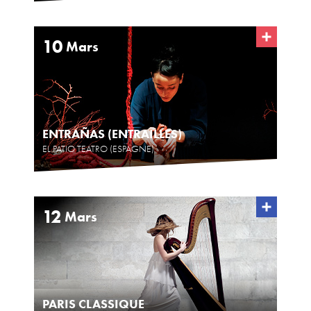
10
Mars
ENTRAÑAS (ENTRAILLES)
EL PATIO TEATRO (ESPAGNE)
12
Mars
PARIS CLASSIQUE