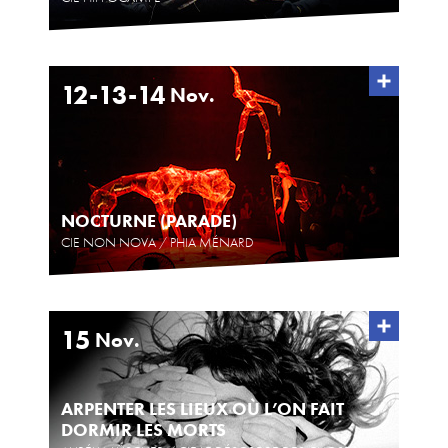
12-13-14
Nov.
NOCTURNE (PARADE)
CIE NON NOVA / PHIA MÉNARD
15
Nov.
ARPENTER LES LIEUX OÙ L’ON FAIT
DORMIR LES MORTS