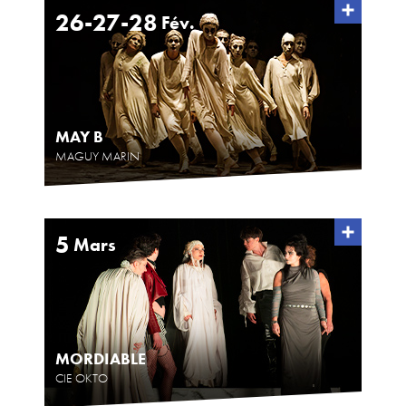
26-27-28
Fév.
MAY B
MAGUY MARIN
5
Mars
MORDIABLE
CIE OKTO