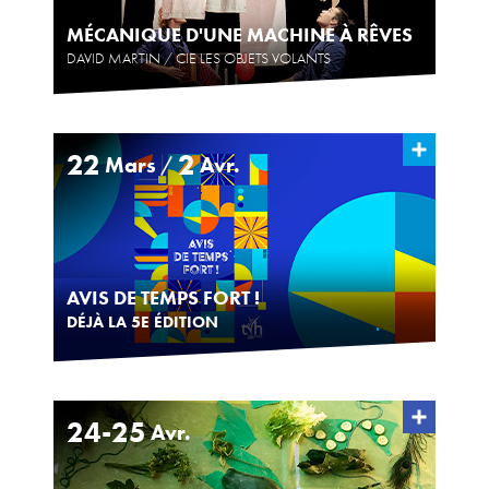
MÉCANIQUE D'UNE MACHINE À RÊVES
DAVID MARTIN / CIE LES OBJETS VOLANTS
22
2
Mars
Avr.
/
AVIS DE TEMPS FORT !
DÉJÀ LA 5E ÉDITION
24-25
Avr.