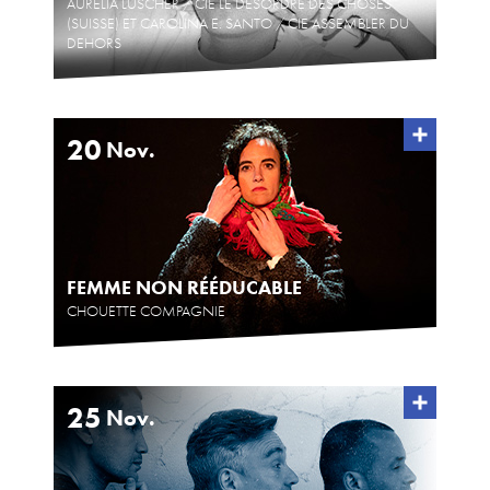
AURÉLIA LÜSCHER / CIE LE DÉSORDRE DES CHOSES
(SUISSE) ET CAROLINA E. SANTO / CIE ASSEMBLER DU
DEHORS
20
Nov.
FEMME NON RÉÉDUCABLE
CHOUETTE COMPAGNIE
25
Nov.