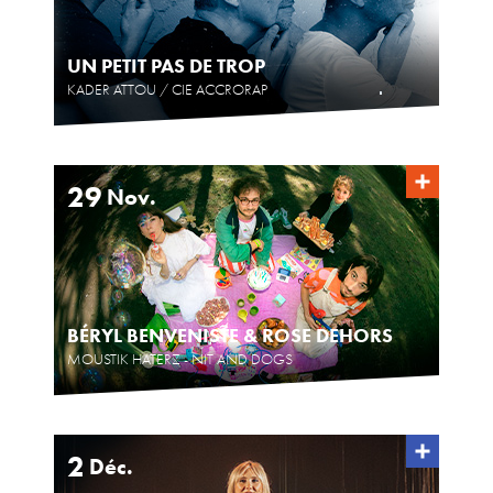
UN PETIT PAS DE TROP
KADER ATTOU / CIE ACCRORAP
29
Nov.
BÉRYL BENVENISTE & ROSE DEHORS
MOUSTIK HATERZ - NIT AND DOGS
2
Déc.