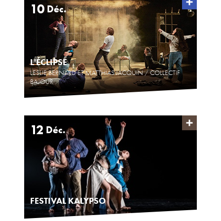
10
Déc.
L'ÉCLIPSE
LESLIE BERNARD ET MATTHIAS JACQUIN / COLLECTIF
BAJOUR
12
Déc.
FESTIVAL KALYPSO