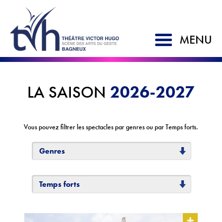
MENU
ACCUEIL
2026-2027
LA SAISON
SAISON 2026-2027
LE TVH
Vous pouvez filtrer les spectacles par genres ou par Temps forts.
Historique
Genres
Soutien à la création
L'équipe
Temps forts
Partenaires
Artistes associés