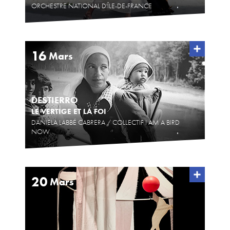
ORCHESTRE NATIONAL D'ÎLE-DE-FRANCE
16
Mars
DESTIERRO
LE VERTIGE ET LA FOI
DANIELA LABBÉ CABRERA / COLLECTIF I AM A BIRD
NOW
20
Mars