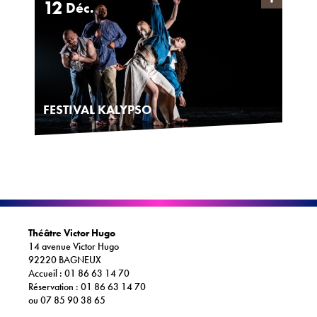
12
Déc.
ACTIONS CULTURELLES
Les actions de la saison
Pratique du théâtre, mime et geste
FESTIVAL KALYPSO
Les actions passées
CINÉMA
Programmation
INFOS+
Théâtre Victor Hugo
14 avenue Victor Hugo
Tarifs
92220 BAGNEUX
Accueil : 01 86 63 14 70
Réservation
Réservation : 01 86 63 14 70
ou 07 85 90 38 65
Contacts / Accès