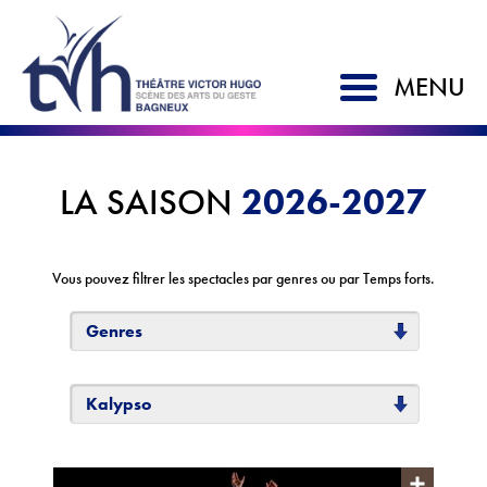
MENU
ACCUEIL
2026-2027
LA SAISON
SAISON 2026-2027
LE TVH
Vous pouvez filtrer les spectacles par genres ou par Temps forts.
Historique
Genres
Soutien à la création
L'équipe
Kalypso
Partenaires
Artistes associés