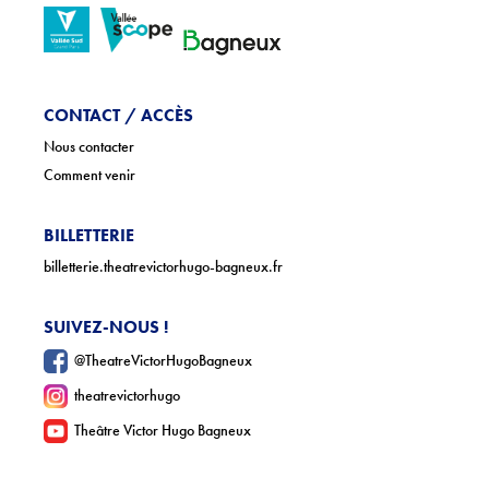
Téléchargements
Lettre d'info
CONTACT / ACCÈS
Nous contacter
Comment venir
BILLETTERIE
billetterie.theatrevictorhugo-bagneux.fr
SUIVEZ-NOUS !
@TheatreVictorHugoBagneux
theatrevictorhugo
Theâtre Victor Hugo Bagneux