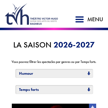
MENU
ACCUEIL
2026-2027
LA SAISON
SAISON 2026-2027
LE TVH
Vous pouvez filtrer les spectacles par genres ou par Temps forts.
Historique
Humour
Soutien à la création
L'équipe
Temps forts
Partenaires
Artistes associés