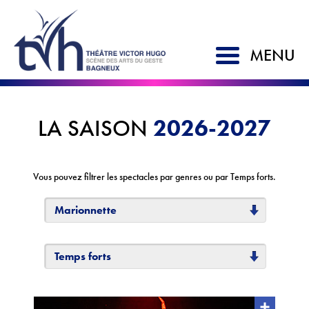
MENU
ACCUEIL
2026-2027
LA SAISON
SAISON 2026-2027
LE TVH
Vous pouvez filtrer les spectacles par genres ou par Temps forts.
Historique
Marionnette
Soutien à la création
L'équipe
Temps forts
Partenaires
Artistes associés