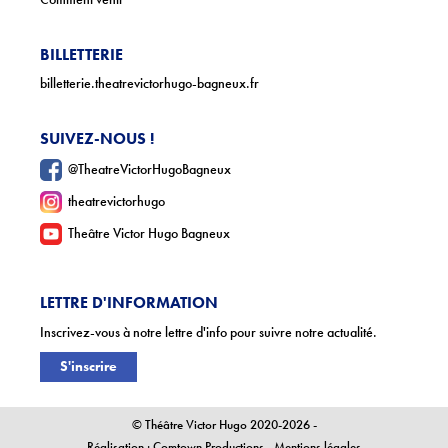
BILLETTERIE
billetterie.theatrevictorhugo-bagneux.fr
SUIVEZ-NOUS !
@TheatreVictorHugoBagneux
theatrevictorhugo
Theâtre Victor Hugo Bagneux
LETTRE D'INFORMATION
Inscrivez-vous à notre lettre d'info pour suivre notre actualité.
S'inscrire
© Théâtre Victor Hugo 2020-2026 -
Réalisation :
Comtown Productions
-
Mentions légales