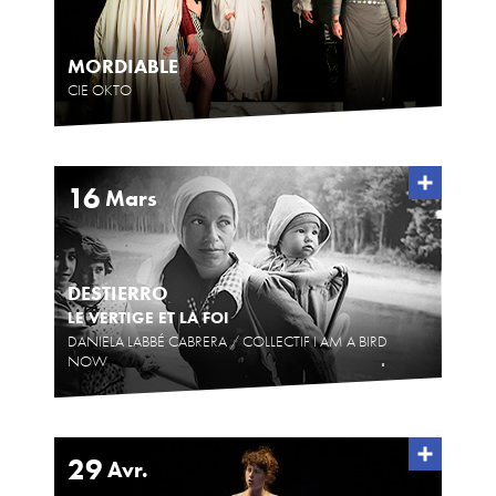
MORDIABLE
CIE OKTO
16
Mars
DESTIERRO
LE VERTIGE ET LA FOI
DANIELA LABBÉ CABRERA / COLLECTIF I AM A BIRD
NOW
29
Avr.