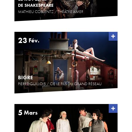
DE SHAKESPEARE
MATHIEU COBLENTZ / THÉÂTRE AMER
23
Fév.
BIGRE
PIERRE GUILLOIS / CIE LE FILS DU GRAND RÉSEAU
5
Mars